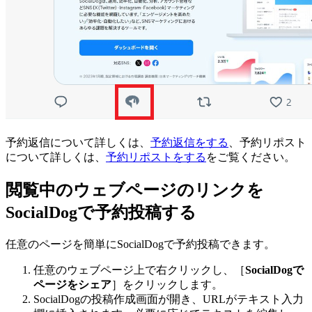
予約返信について詳しくは、
予約返信をする
、予約リポスト
について詳しくは、
予約リポストをする
をご覧ください。
閲覧中のウェブページのリンクを
SocialDogで予約投稿する
任意のページを簡単にSocialDogで予約投稿できます。
任意のウェブページ上で右クリックし、［
SocialDogで
ページをシェア
］をクリックします。
SocialDogの投稿作成画面が開き、URLがテキスト入力