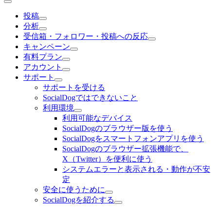
投稿
分析
受信箱・フォロワー・投稿への反応
キャンペーン
有料プラン
アカウント
サポート
サポートを受ける
SocialDogではできないこと
利用環境
利用可能なデバイス
SocialDogのブラウザー版を使う
SocialDogをスマートフォンアプリを使う
SocialDogのブラウザー拡張機能で、
X（Twitter）を便利に使う
システムエラーと表示される・動作が不安
定
安全に使うために
SocialDogを紹介する