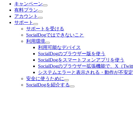
キャンペーン
有料プラン
アカウント
サポート
サポートを受ける
SocialDogではできないこと
利用環境
利用可能なデバイス
SocialDogのブラウザー版を使う
SocialDogをスマートフォンアプリを使う
SocialDogのブラウザー拡張機能で、X（Twi
システムエラーと表示される・動作が不安定
安全に使うために
SocialDogを紹介する