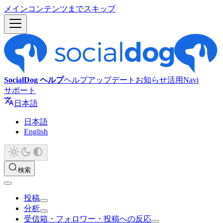
メインコンテンツまでスキップ
SocialDog ヘルプ
ヘルプ
アップデート
お知らせ
活用Navi
サポート
日本語
日本語
English
検索
投稿
分析
受信箱・フォロワー・投稿への反応