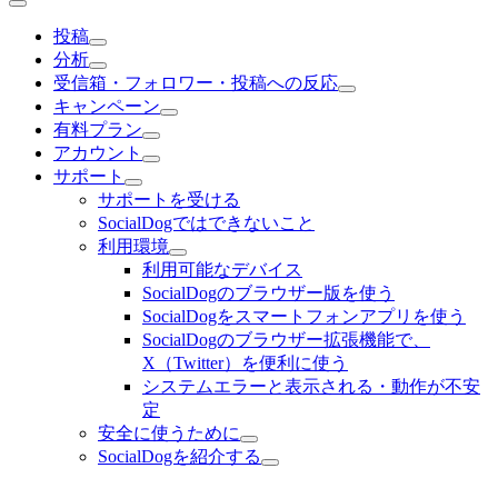
投稿
分析
受信箱・フォロワー・投稿への反応
キャンペーン
有料プラン
アカウント
サポート
サポートを受ける
SocialDogではできないこと
利用環境
利用可能なデバイス
SocialDogのブラウザー版を使う
SocialDogをスマートフォンアプリを使う
SocialDogのブラウザー拡張機能で、
X（Twitter）を便利に使う
システムエラーと表示される・動作が不安
定
安全に使うために
SocialDogを紹介する