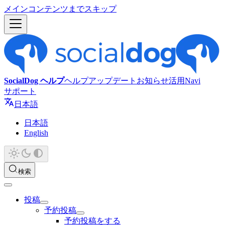
メインコンテンツまでスキップ
SocialDog ヘルプ
ヘルプ
アップデート
お知らせ
活用Navi
サポート
日本語
日本語
English
検索
投稿
予約投稿
予約投稿をする