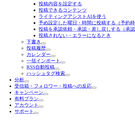
投稿内容を設定する
投稿できるコンテンツ
ライティングアシストAIを使う
予め設定した曜日・時間に投稿する（予約枠
投稿を承認依頼・承認・差し戻しする（承認
投稿されない・エラーになるとき
下書き
投稿履歴
カレンダー
一括インポート
RSS自動投稿
ハッシュタグ検索
分析
受信箱・フォロワー・投稿への反応
キャンペーン
有料プラン
アカウント
サポート