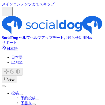
メインコンテンツまでスキップ
SocialDog ヘルプ
ヘルプ
アップデート
お知らせ
活用Navi
サポート
日本語
日本語
English
検索
投稿
予約投稿
下書き