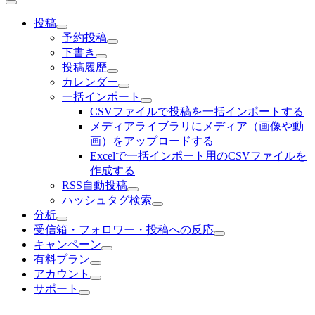
投稿
予約投稿
下書き
投稿履歴
カレンダー
一括インポート
CSVファイルで投稿を一括インポートする
メディアライブラリにメディア（画像や動
画）をアップロードする
Excelで一括インポート用のCSVファイルを
作成する
RSS自動投稿
ハッシュタグ検索
分析
受信箱・フォロワー・投稿への反応
キャンペーン
有料プラン
アカウント
サポート