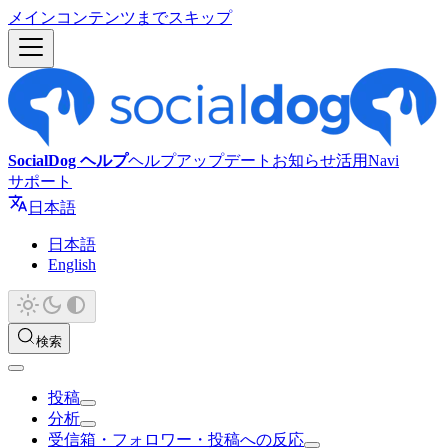
メインコンテンツまでスキップ
SocialDog ヘルプ
ヘルプ
アップデート
お知らせ
活用Navi
サポート
日本語
日本語
English
検索
投稿
分析
受信箱・フォロワー・投稿への反応