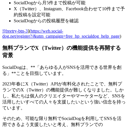
SocialDogから月5件まで投稿が可能
X（Twitter）、Instagram、Facebook合わせて10件まで予
約投稿を設定可能
SocialDogからの投稿履歴を確認
![freetry-btn-3
](
https://web.social-
dog.net/register?/&utm_campaign=free_hp_socialdog_help_page
)
無料プランでX（Twitter）の機能提供を再開する
背景
SocialDogは、**「あらゆる人がSNSを活用できる世界を創
る」**ことを目指しています。
2023年春にX（Twitter）APIが有料化されたことで、無料プ
ランでのX（Twitter）の機能提供が難しくなりました。しか
し、私たちは個人のクリエイターやマーケターなど、SNSを
活用したいすべての人々を支援したいという強い信念を持っ
ています。
そのため、可能な限り無料でSocialDogを利用してSNSを活
用できるよう支援したいと考え、無料プランでの