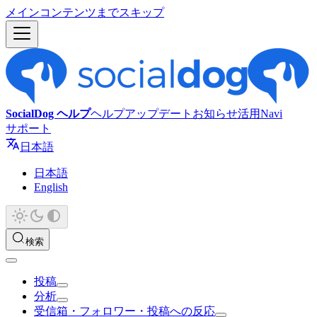
メインコンテンツまでスキップ
SocialDog ヘルプ
ヘルプ
アップデート
お知らせ
活用Navi
サポート
日本語
日本語
English
検索
投稿
分析
受信箱・フォロワー・投稿への反応