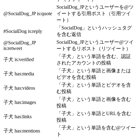
SocialDog_JPというユーザーを@ツ
@SocialDog_JP is
:quote
イートする引用ポスト（引用ツイ
ート）
「SocialDog」というハッシュタグ
#SocialDog is
:reply
を含む返信
SocialDog_JPというユーザー@ツイ
@SocialDog_JP
is
:retweet
ートするリポスト（リツイート）
「子犬」という単語を含む、認証
子犬 is
:verified
されたアカウントの投稿
「子犬」という単語と画像または
子犬 has
:media
ビデオを含む投稿
「子犬」という単語とビデオを含
子犬 has
:videos
む投稿
「子犬」という単語と画像を含む
子犬 has
:images
投稿
「子犬」という単語とURLを含む
子犬 has
:links
投稿
「子犬」という単語を含む@ツイー
子犬 has
:mentions
ト