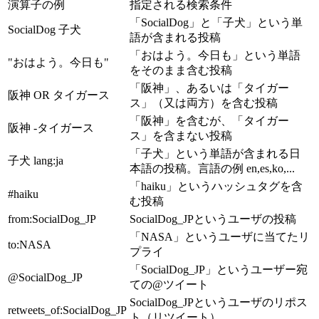
演算子の例
指定される検索条件
「SocialDog」と「子犬」という単
SocialDog 子犬
語が含まれる投稿
「おはよう。今日も」という単語
"おはよう。今日も"
をそのまま含む投稿
「阪神」、あるいは「タイガー
阪神 OR タイガース
ス」（又は両方）を含む投稿
「阪神」を含むが、「タイガー
阪神 -タイガース
ス」を含まない投稿
「子犬」という単語が含まれる日
子犬 lang
:ja
本語の投稿。言語の例 en,es,ko,...
「haiku」というハッシュタグを含
#haiku
む投稿
from
:SocialDog_JP
SocialDog_JPというユーザの投稿
「NASA」というユーザに当てたリ
to
:NASA
プライ
「SocialDog_JP」というユーザー宛
@SocialDog_JP
ての@ツイート
SocialDog_JPというユーザのリポス
retweets_of
:SocialDog_JP
ト（リツイート）