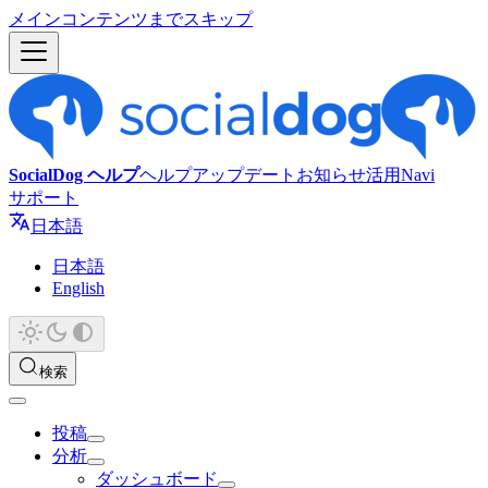
メインコンテンツまでスキップ
SocialDog ヘルプ
ヘルプ
アップデート
お知らせ
活用Navi
サポート
日本語
日本語
English
検索
投稿
分析
ダッシュボード