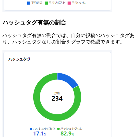
ハッシュタグ有無の割合
ハッシュタグ有無の割合では、自分の投稿のハッシュタグあ
り、ハッシュタグなしの割合をグラフで確認できます。