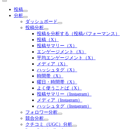
投稿
分析
ダッシュボード
投稿分析
投稿を分析する（投稿パフォーマンス）
投稿（X）
投稿サマリー（X）
エンゲージメント（X）
平均エンゲージメント（X）
メディア（X）
ハッシュタグ（X）
時間帯（X）
曜日・時間帯（X）
よく使うことば（X）
投稿サマリー（Instagram）
メディア（Instagram）
ハッシュタグ（Instagram）
フォロワー分析
競合分析
クチコミ（UGC）分析