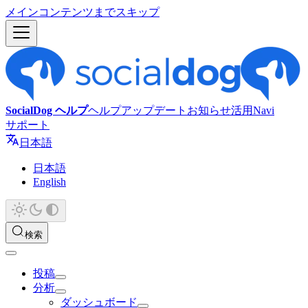
メインコンテンツまでスキップ
SocialDog ヘルプ
ヘルプ
アップデート
お知らせ
活用Navi
サポート
日本語
日本語
English
検索
投稿
分析
ダッシュボード