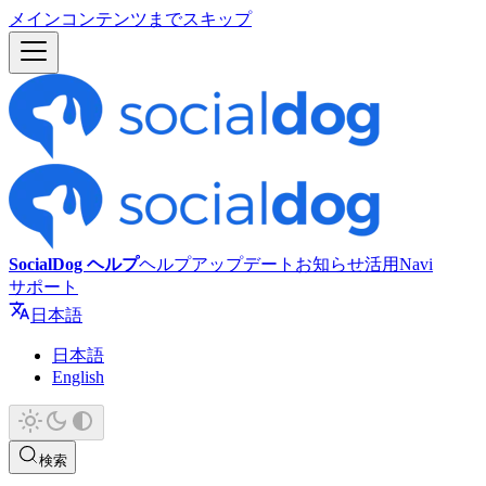
メインコンテンツまでスキップ
SocialDog ヘルプ
ヘルプ
アップデート
お知らせ
活用Navi
サポート
日本語
日本語
English
検索