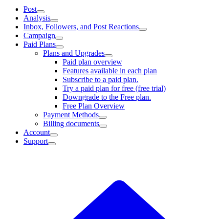
Post
Analysis
Inbox, Followers, and Post Reactions
Campaign
Paid Plans
Plans and Upgrades
Paid plan overview
Features available in each plan
Subscribe to a paid plan.
Try a paid plan for free (free trial)
Downgrade to the Free plan.
Free Plan Overview
Payment Methods
Billing documents
Account
Support