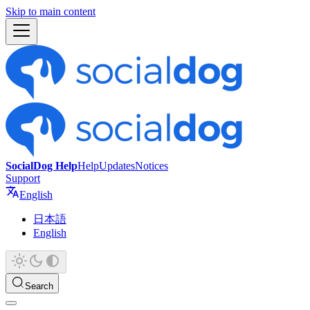
Skip to main content
SocialDog Help
Help
Updates
Notices
Support
English
日本語
English
Search