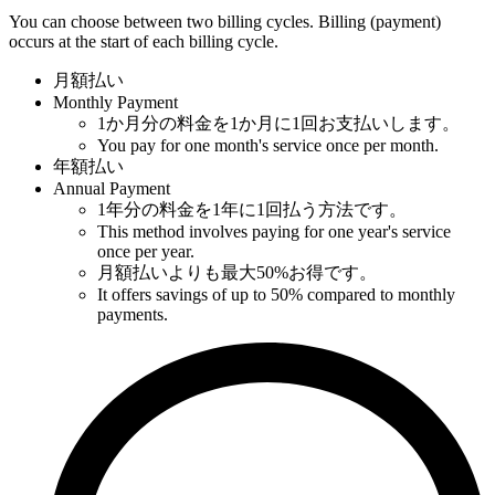
You can choose between two billing cycles. Billing (payment)
occurs at the start of each billing cycle.
月額払い
Monthly Payment
1か月分の料金を1か月に1回お支払いします。
You pay for one month's service once per month.
年額払い
Annual Payment
1年分の料金を1年に1回払う方法です。
This method involves paying for one year's service
once per year.
月額払いよりも最大50%お得です。
It offers savings of up to 50% compared to monthly
payments.